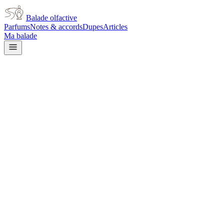
Balade olfactive
Parfums
Notes & accords
Dupes
Articles
Ma balade
Jean Paul Gaultier
Le Male Shaker Limited
Edition for men
aromatic
Aromatique
Épicé frais
Gourmand
Épicé chaud
Boisé
Floral
blanc
Agrumes
Lavande
Vanillé
Ambré
Herbacé
L’avis signé de Balade olfactive est en cours d’écriture. Cette
fiche présente déjà tout ce que la composition et les prix nous disent.
Je le porte
Il me tente
Pas pour moi
Un clic, aucun compte demandé.