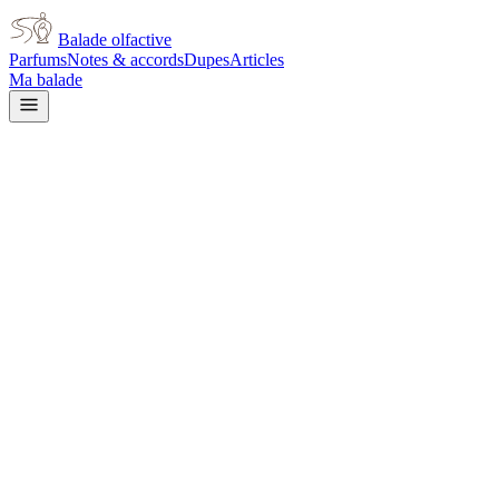
Balade olfactive
Parfums
Notes & accords
Dupes
Articles
Ma balade
Flacon à venir
Paco Rabanne
Paco Rabanne Olympea Aqua
citrus
Agrumes
Vanillé
Ambré
Salé
Floral blanc
Aquatique
Épicé chaud
Frais
Bo
L’avis signé de Balade olfactive est en cours d’écriture. Cette fich
Je le porte
Il me tente
Pas pour moi
Un clic, aucun compte demandé.
Ajouter à ma balade