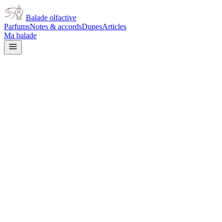
Balade olfactive
Parfums
Notes & accords
Dupes
Articles
Ma balade
Thierry Mugler
Alien Eau Extraordinaire
citrus
Agrumes
Floral blanc
Épicé
frais
Poudré
Boisé
Vert
Ambré
Doux
Aromatique
Musqué
L’avis signé de Balade olfactive est en cours d’écriture. Cette
fiche présente déjà tout ce que la composition et les prix nous disent.
Je le porte
Il me tente
Pas pour moi
Un clic, aucun compte demandé.
Ajouter à ma balade