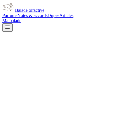
Balade olfactive
Parfums
Notes & accords
Dupes
Articles
Ma balade
Acqua Di Parma
Acqua Di Parma Blue
Mediterraneo Bergamotto Di
Calabria
citrus
Agrumes
Boisé
Aromatique
Épicé frais
Épicé chaud
L’avis signé de Balade olfactive est en cours d’écriture. Cette
fiche présente déjà tout ce que la composition et les prix nous disent.
Je le porte
Il me tente
Pas pour moi
Un clic, aucun compte demandé.