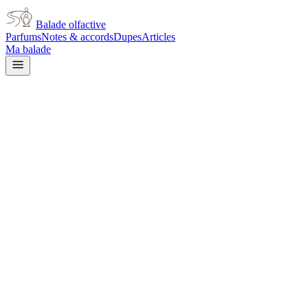
Balade olfactive
Parfums
Notes & accords
Dupes
Articles
Ma balade
Dior
Dioressence Parfum for women
warm spicy
Épicé chaud
Floral
Agrumes
Poudré
Vert
Épicé frais
Boisé
Floral
blanc
Rose
Aromatique
L’avis signé de Balade olfactive est en cours d’écriture. Cette
fiche présente déjà tout ce que la composition et les prix nous disent.
Je le porte
Il me tente
Pas pour moi
Un clic, aucun compte demandé.
Ajouter à ma balade