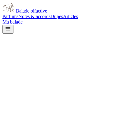
Balade olfactive
Parfums
Notes & accords
Dupes
Articles
Ma balade
Dior
J'adore Eau de Toilette 2002
for women
white floral
Floral blanc
Agrumes
Floral
Poudré
Frais
Fruité
Doux
Musqué
Épicé
frais
Rose
L’avis signé de Balade olfactive est en cours d’écriture. Cette
fiche présente déjà tout ce que la composition et les prix nous disent.
Je le porte
Il me tente
Pas pour moi
Un clic, aucun compte demandé.