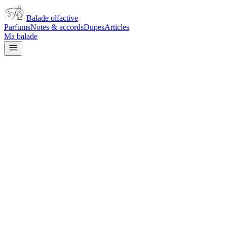
Balade olfactive
Parfums
Notes & accords
Dupes
Articles
Ma balade
Guerlain
Du Coq
citrus
Agrumes
Épicé frais
Aromatique
Frais
Floral blanc
Lavande
L’avis signé de Balade olfactive est en cours d’écriture. Cette
fiche présente déjà tout ce que la composition et les prix nous disent.
Je le porte
Il me tente
Pas pour moi
Un clic, aucun compte demandé.
Ajouter à ma balade