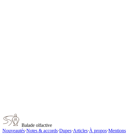
Gentleman Society Extreme
Givenchy
Guerlain Epices Exquises
Guerlain
Chanel No 5 Eau de Parfum Red Edition for women
Chanel
Jean Paul Gaultier Scandal Absolu Pour Homme
Jean Paul Gaultier
Paco Rabanne Fame Intense
Paco Rabanne
Capturer ce parfum
Balade olfactive
Nouveautés
·
Notes & accords
·
Dupes
·
Articles
·
À propos
·
Mentions