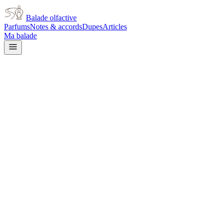
Balade olfactive
Parfums
Notes & accords
Dupes
Articles
Ma balade
Guerlain
Heritage
woody
Boisé
Aromatique
Épicé frais
Épicé
chaud
Poudré
Patchouli
Terreux
Lavande
Floral
Ambré
L’avis signé de Balade olfactive est en cours d’écriture. Cette
fiche présente déjà tout ce que la composition et les prix nous disent.
Je le porte
Il me tente
Pas pour moi
Un clic, aucun compte demandé.
Ajouter à ma balade