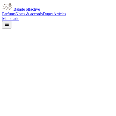
Balade olfactive
Parfums
Notes & accords
Dupes
Articles
Ma balade
Guerlain
Shalimar
citrus
Agrumes
Ambré
Boisé
Vanillé
Balsamique
Poudré
Fumé
Cuir
Animal
Épi
chaud
L’avis signé de Balade olfactive est en cours d’écriture. Cette
fiche présente déjà tout ce que la composition et les prix nous disent.
Je le porte
Il me tente
Pas pour moi
Un clic, aucun compte demandé.
Ajouter à ma balade