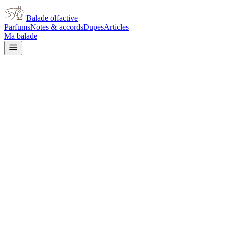
Balade olfactive
Parfums
Notes & accords
Dupes
Articles
Ma balade
Prada
Prada Les Infusions
Mandarine
citrus
Agrumes
Floral blanc
Doux
L’avis signé de Balade olfactive est en cours d’écriture. Cette
fiche présente déjà tout ce que la composition et les prix nous disent.
Je le porte
Il me tente
Pas pour moi
Un clic, aucun compte demandé.
Ajouter à ma balade