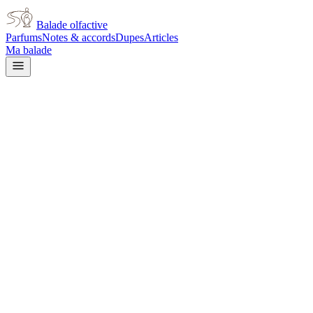
Balade olfactive
Parfums
Notes & accords
Dupes
Articles
Ma balade
Thierry Mugler
Thierry Mugler Cologne
citrus
Agrumes
Floral blanc
Épicé frais
Aromatique
Musqué
Vert
Poudré
L’avis signé de Balade olfactive est en cours d’écriture. Cette
fiche présente déjà tout ce que la composition et les prix nous disent.
Je le porte
Il me tente
Pas pour moi
Un clic, aucun compte demandé.
Ajouter à ma balade