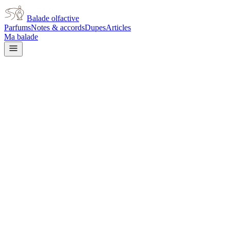
Balade olfactive
Parfums
Notes & accords
Dupes
Articles
Ma balade
Tom Ford
Tom Ford Lost Cherry
cherry
Cerise
Doux
Gourmand
Amande
Noix
Fruité
Vanillé
Épicé
chaud
Ambré
Boisé
Balsamique
L’avis signé de Balade olfactive est en cours d’écriture. Cette
fiche présente déjà tout ce que la composition et les prix nous disent.
Je le porte
Il me tente
Pas pour moi
Un clic, aucun compte demandé.
Ajouter à ma balade