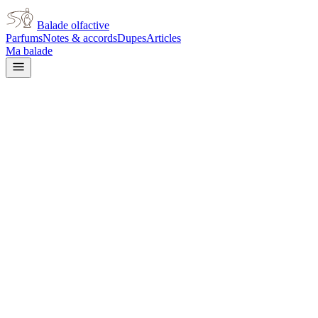
Balade olfactive
Parfums
Notes & accords
Dupes
Articles
Ma balade
Tom Ford
Tom Ford Mandarino Di
Amalfi
citrus
Agrumes
Aromatique
Épicé frais
Floral blanc
Vert
Musqué
Épicé doux
L’avis signé de Balade olfactive est en cours d’écriture. Cette
fiche présente déjà tout ce que la composition et les prix nous disent.
Je le porte
Il me tente
Pas pour moi
Un clic, aucun compte demandé.
Ajouter à ma balade