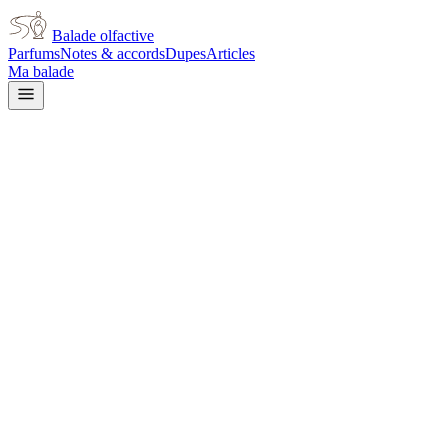
Balade olfactive
Parfums
Notes & accords
Dupes
Articles
Ma balade
Yves Saint Laurent
Paris
floral
Floral
Poudré
Rose
Violette
Vert
Floral jaune
Floral blanc
Boisé
Épicé
frais
Iris
L’avis signé de Balade olfactive est en cours d’écriture. Cette
fiche présente déjà tout ce que la composition et les prix nous disent.
Je le porte
Il me tente
Pas pour moi
Un clic, aucun compte demandé.
Ajouter à ma balade