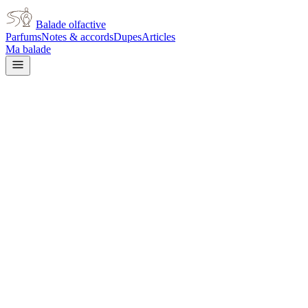
Balade olfactive
Parfums
Notes & accords
Dupes
Articles
Ma balade
Frederic Malle
Frederic Malle Cologne Indelebi
citrus
Agrumes
Floral blanc
Musqué
Aromatique
Épicé frais
Vert
Frais
Floral ja
L’avis signé de Balade olfactive est en cours d’écriture. Cette fich
Je le porte
Il me tente
Pas pour moi
Un clic, aucun compte demandé.
Ajouter à ma balade
Fiche technique